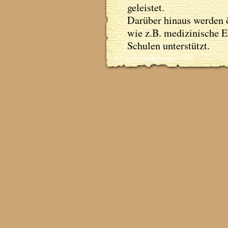
geleistet.
Darüber hinaus werden ö
wie z.B. medizinische E
Schulen unterstützt.